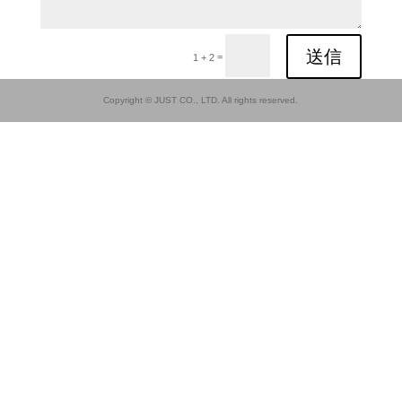
送信
=
1 + 2
Copyright © JUST CO., LTD. All rights reserved.